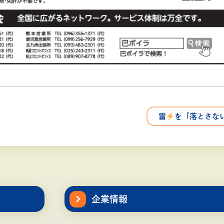
雷
を「落とさな
企業情報