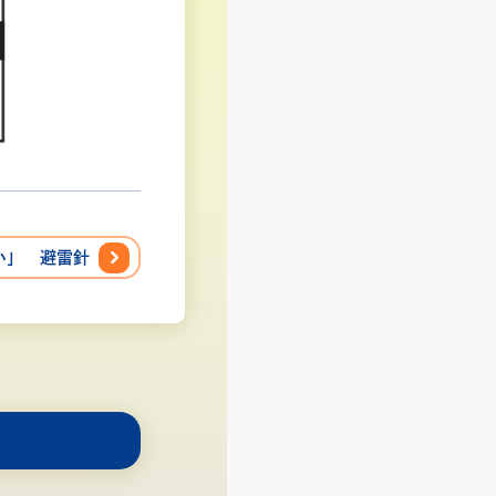
い」 避雷針