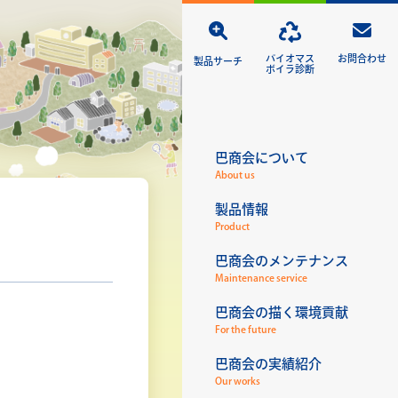
バイオマス
お問合わせ
製品サーチ
ボイラ診断
巴商会について
About us
製品情報
Product
巴商会のメンテナンス
Maintenance service
巴商会の描く環境貢献
For the future
巴商会の実績紹介
Our works