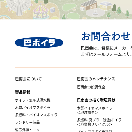
お問合わせ
巴商会は、皆様に
メーカー
まずはメールフォームより
巴商会について
巴商会のメンテナンス
巴商会の設備保全
製品情報
巴商会の描く環境貢献
ボイラ・無圧式温水機
木質バイオマスボイラ
木質バイオマスボイラ
＜地域創生＞
多燃料・バイオマスボイラ
多燃料(廃プラ・残渣)ボイラ
ランドリー製品
＜廃棄物リサイクル＞
遠赤外線ヒータ
バイオマスボイラ診断