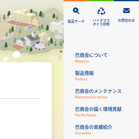
バイオマス
お問合わせ
製品サーチ
ボイラ診断
巴商会について
About us
製品情報
Product
巴商会のメンテナンス
Maintenance service
巴商会の描く環境貢献
For the future
巴商会の実績紹介
Our works