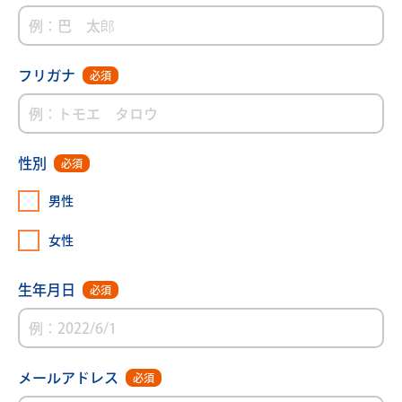
会社情報
Company profile
採用情報
フリガナ
必須
Recruit
新着情報
What’s new
性別
必須
男性
巴商会のSDGs
女性
生年月日
必須
ENGLISH PAGE
メールアドレス
必須