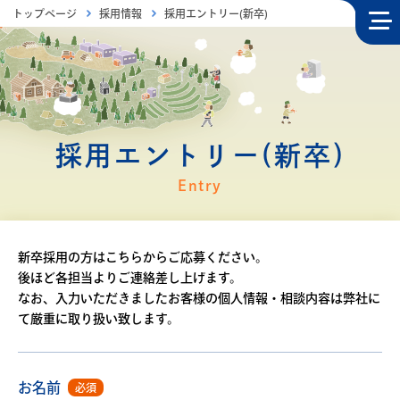
トップページ
採用情報
採用エントリー(新卒)
巴商会について
About us
採用エントリー(新卒)
製品情報
Entry
Product
巴商会のメンテナンス
Maintenance service
新卒採用の方はこちらからご応募ください。
後ほど各担当よりご連絡差し上げます。
巴商会の描く環境貢献
なお、入力いただきましたお客様の個人情報・相談内容は弊社に
For the future
て厳重に取り扱い致します。
巴商会の実績紹介
Our works
お名前
必須